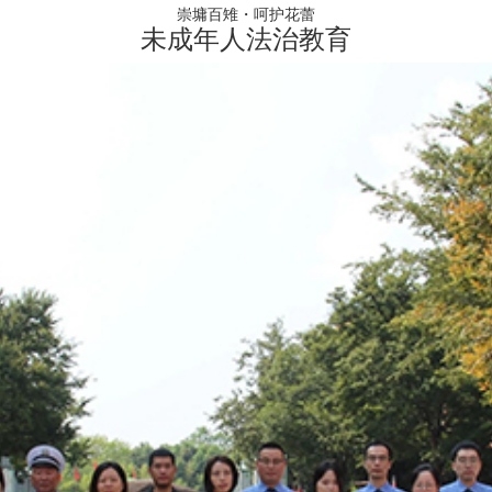
崇墉百雉・呵护花蕾
未成年人法治教育