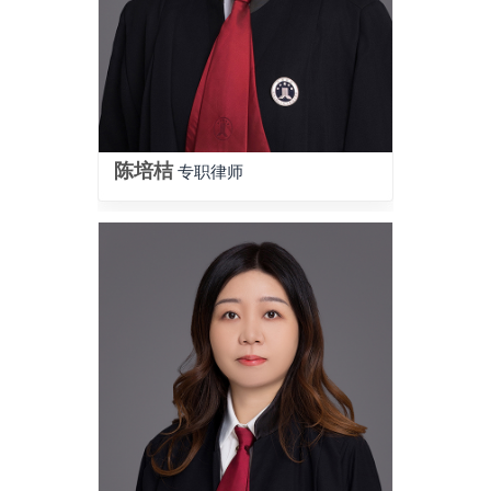
陈培桔
专职律师